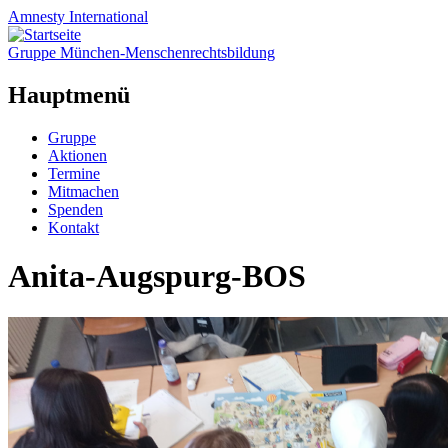
Amnesty
International
Gruppe München-Menschenrechtsbildung
Hauptmenü
Zum
Gruppe
Inhalt
Aktionen
springen
Termine
Mitmachen
Spenden
Kontakt
Anita-Augspurg-BOS